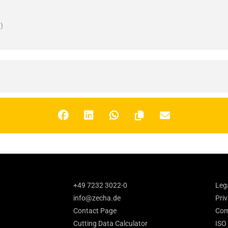
)
+49 7232 3022-0
Leg
info@zecha.de
Priv
Contact Page
Com
Cutting Data Calculator
ISO