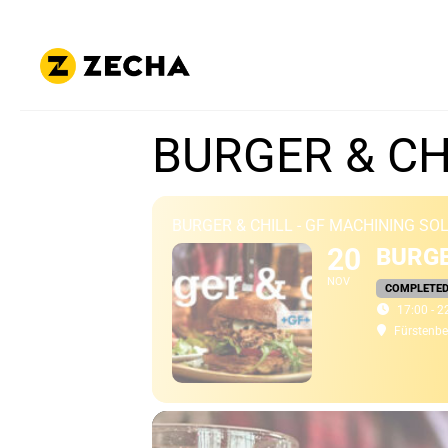
BURGER & CH
BURGER & CHILL - GF MACHINING SO
20
BURGE
NOV
COMPLETE
17:00 - 2
Fürstenbe