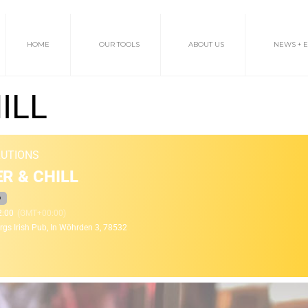
HOME
OUR TOOLS
ABOUT US
NEWS + 
ILL
LUTIONS
R & CHILL
D
2:00
(GMT+00:00)
rgs Irish Pub
, In Wöhrden 3, 78532