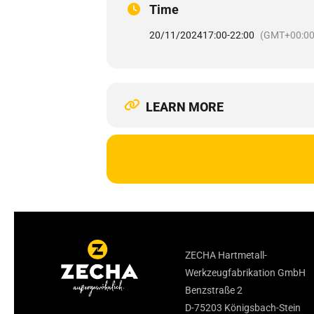
Time
20/11/2024
17:00
-
22:00
(GMT+00:00
LEARN MORE
ZECHA Hartmetall-
Werkzeugfabrikation GmbH
Benzstraße 2
D-75203 Königsbach-Stein