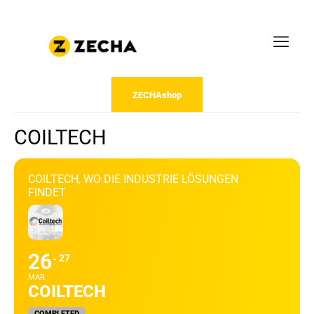
ZECHAshop
COILTECH
COILTECH, WO DIE INDUSTRIE LÖSUNGEN
FINDET
26
27
MAR
COILTECH
COMPLETED