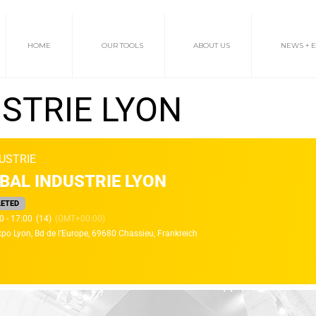
HOME
OUR TOOLS
ABOUT US
NEWS + 
STRIE LYON
USTRIE
BAL INDUSTRIE LYON
ETED
0 - 17:00
(14)
(GMT+00:00)
xpo Lyon
, Bd de l'Europe, 69680 Chassieu, Frankreich