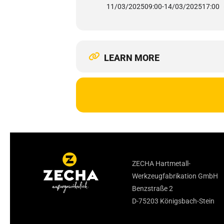
11/03/2025
09:00
-
14/03/2025
17:00
LEARN MORE
ZECHA Hartmetall-
Werkzeugfabrikation GmbH
Benzstraße 2
D-75203 Königsbach-Stein