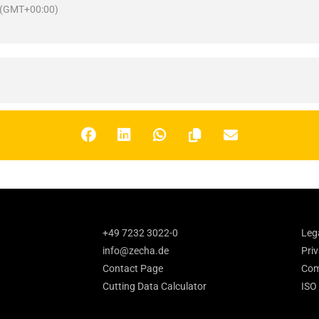
(GMT+00:00)
+49 7232 3022-0
Leg
info@zecha.de
Priv
Contact Page
Com
Cutting Data Calculator
ISO