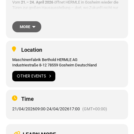
Vom
21.– 24. April 2026
öffnet HERMLE in Gosheim wieder die
Türen zur großen Hausausstellung – dort, wo Zukunft nicht nur
gedacht, sondern gemacht wird. Erleben Sie
20 Maschinen unter
Span
,
modernste Automationslösungen
,
50 Aussteller in der
Sonderschau
, spannende
Fachvorträge
und
MORE
exklusive
Betriebsführungen
.
Tauchen Sie ein in die Welt der Präzisionsfertigung und
Location
entdecken Sie, wie wir gemeinsam schon heute das Morgen
gestalten.
Maschinenfabrik Berthold HERMLE AG
Industriestraße 8-12 78559 Gosheim Deutschland
OTHER EVENTS
Time
21/04/2026
09:00
-
24/04/2026
17:00
(GMT+00:00)