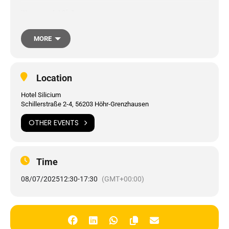
Was erwartet Sie?
Best Practices: Tipps und Tricks zum Programmieren, zu den
Werkzeugen, zur Maschine und zum Material
MORE
Auswertung der erreichten Qualitäten am Muster-Bauteil
Location
Maschinentechnik für die präzise Mikrobearbeitung – Röders
Hotel Silicium
Tec GmbH
Schillerstraße 2-4, 56203 Höhr-Grenzhausen
OTHER EVENTS
CAM-Programmierstrategie für die Mikrobearbeitung – OPEN
MIND Technologies AG
Time
Werkzeuge für die Bearbeitung von sprödharten Werkstoffen –
ZECHA Hartmetall-Werkzeugfabrikation GmbH
08/07/2025
12:30
-
17:30
(GMT+00:00)
Technische Keramik in der Praxis – Werkstoffe und
ausgewählte Anwendungsbeispiele – BCE Special Ceramics
GmbH