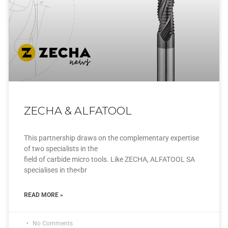
ZECHA & ALFATOOL
This partnership draws on the complementary expertise
of two specialists in the
field of carbide micro tools. Like ZECHA, ALFATOOL SA
specialises in the<br
READ MORE »
No Comments