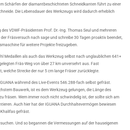
um Schärfen der diamantbeschichteten Schneidkanten führt zu einer
Schneide. Die Lebensdauer des Werkzeugs wird dadurch erheblich
 des VDWF-Präsidenten Prof. Dr.-Ing. Thomas Seul und mehreren
der Fräsversuch nach sage und schreibe 30 Tagen proaktiv beendet,
maschine für weitere Projekte freizugeben.
ohl Medaillen als auch das Werkzeug selbst nach unglaublichen 641+
elegten Fräs-Weg von über 27 km unversehrt aus. Fast
, welche Strecke der nur 5 cm lange Fräser zurücklegte.
IGUANA während des Live-Events 546.288-fach selbst gefräst.
chstem Bauwerk, ist es dem Werkzeug gelungen, die Länge des
zu fräsen. Wem immer noch nicht schwindelig ist, der sollte sich am
ntieren. Auch hier hat der IGUANA Durchhaltevermögen bewiesen
 Khalifas gefräst.
ersuchen. Und so begannen die Vermessungen auf der hauseigenen