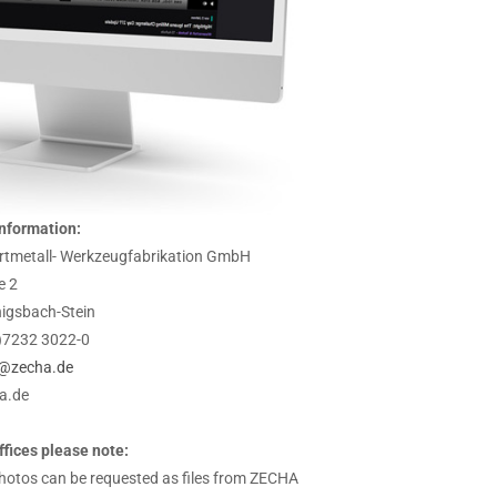
nformation:
tmetall- Werkzeugfabrikation GmbH
e 2
igsbach-Stein
0)7232 3022-0
@zecha.de
a.de
offices please note:
hotos can be requested as files from ZECHA