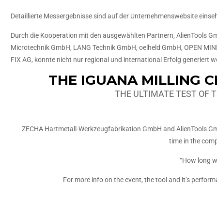
Detaillierte Messergebnisse sind auf der Unternehmenswebsite einse
Durch die Kooperation mit den ausgewählten Partnern, AlienTools 
Microtechnik GmbH, LANG Technik GmbH, oelheld GmbH, OPEN MIN
FIX AG, konnte nicht nur regional und international Erfolg generiert 
THE IGUANA MILLING 
THE ULTIMATE TEST OF
ZECHA Hartmetall-Werkzeugfabrikation GmbH and AlienTools GmbH
time in the comp
“How long wi
For more info on the event, the tool and it’s perform