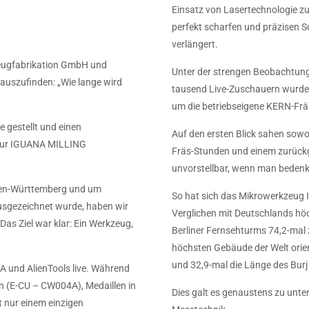
Einsatz von Lasertechnologie z
perfekt scharfen und präzisen 
verlängert.
eugfabrikation GmbH und
Unter der strengen Beobachtung
auszufinden: „Wie lange wird
tausend Live-Zuschauern wurde 
um die betriebseigene KERN-Fräs
e gestellt und einen
Auf den ersten Blick sahen sow
 zur IGUANA MILLING
Fräs-Stunden und einem zurückg
unvorstellbar, wenn man bedenkt
den-Württemberg und um
So hat sich das Mikrowerkzeug 
usgezeichnet wurde, haben wir
Verglichen mit Deutschlands hö
as Ziel war klar: Ein Werkzeug,
Berliner Fernsehturms 74,2-mal 
höchsten Gebäude der Welt orie
und 32,9-mal die Länge des Burj
 und AlienTools live. Während
n (E-CU – CW004A), Medaillen in
Dies galt es genaustens zu unt
t nur einem einzigen