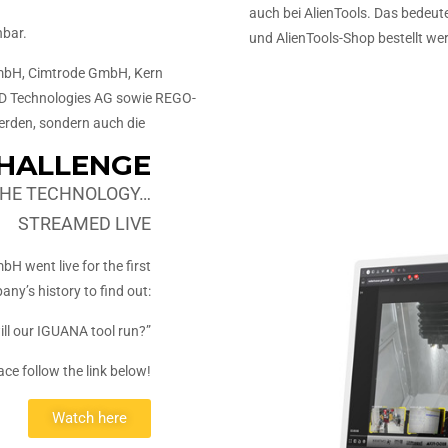
auch bei AlienTools. Das bedeut
hbar.
und AlienTools-Shop bestellt we
GmbH, Cimtrode GmbH, Kern
D Technologies AG sowie REGO-
werden, sondern auch die
CHALLENGE
 THE TECHNOLOGY…
STREAMED LIVE
 went live for the first
any’s history to find out:
ll our IGUANA tool run?”
ace follow the link below!
Watch here