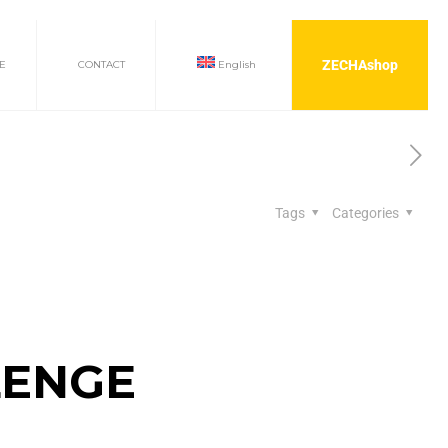
ZECHAshop
E
CONTACT
English
Tags
Categories
LENGE