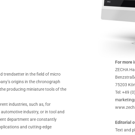
For more i
ZECHA Har
rendsetter in the field of micro
Benzstraß
pany’s origins in the chronograph
75203 Kön
 the producing miniature tools of the
Tel: +49 (
marketing
rent industries, such as, for
www.zech
automotive industry, or in tool and
ent department are constantly
Editorial 
plications and cutting-edge
Text and p