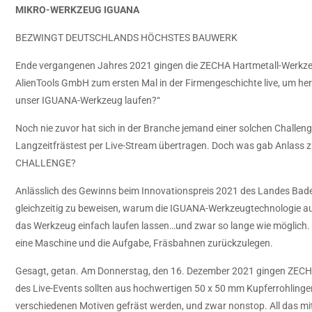
MIKRO-WERKZEUG IGUANA
BEZWINGT DEUTSCHLANDS HÖCHSTES BAUWERK
Ende vergangenen Jahres 2021 gingen die ZECHA Hartmetall-Werkz
AlienTools GmbH zum ersten Mal in der Firmengeschichte live, um her
unser IGUANA-Werkzeug laufen?“
Noch nie zuvor hat sich in der Branche jemand einer solchen Challeng
Langzeitfrästest per Live-Stream übertragen. Doch was gab Anlass
CHALLENGE?
Anlässlich des Gewinns beim Innovationspreis 2021 des Landes Ba
gleichzeitig zu beweisen, warum die IGUANA-Werkzeugtechnologie a
das Werkzeug einfach laufen lassen…und zwar so lange wie möglich. D
eine Maschine und die Aufgabe, Fräsbahnen zurückzulegen.
Gesagt, getan. Am Donnerstag, den 16. Dezember 2021 gingen ZECHA
des Live-Events sollten aus hochwertigen 50 x 50 mm Kupferrohlinge
verschiedenen Motiven gefräst werden, und zwar nonstop. All das mi